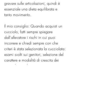
gravare sulle articolazioni, quindi è 
essenziale una dieta equilibrata e 
tanto movimento.
Il mio consiglio: Quando acquisti un 
cucciolo, fatti sempre spiegare 
dall'allevatore i rischi in cui puoi 
incorrere e chiedi sempre con che 
criteri è stata selezionata la cucciolata: 
esami svolti sui genitori, selezione del 
carattere e modalità di crescita dei 
cuccioli, stimolazioni e 
socializzazione. Valuta sempre il 
carattere dei genitori, osserva la cura 
che ne ha l'allevatore e dove vivono i 
cani ricordandoti che cani sempre 
chiusi in box non potranno che essere 
stressati e nervosi e questo si riverserà 
sui cuccioli.