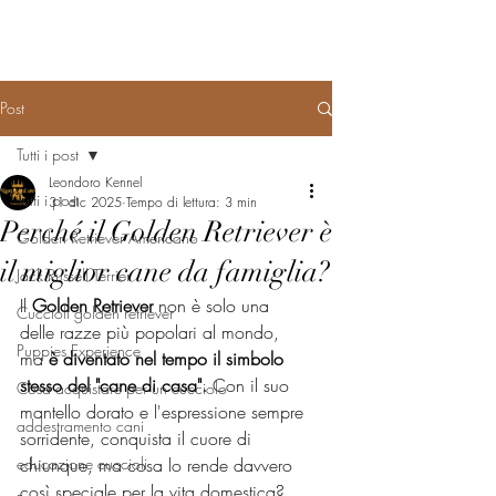
Post
Tutti i post
Leondoro Kennel
Tutti i post
31 dic 2025
Tempo di lettura: 3 min
Perché il Golden Retriever è
Golden Retriever Americano
il miglior cane da famiglia?
Jack Russell Terrier
Il 
Golden Retriever
 non è solo una 
Cuccioli golden retriever
delle razze più popolari al mondo, 
Puppies Experience
ma 
è diventato nel tempo il simbolo 
stesso del "cane di casa".
 Con il suo 
Cosa acquistare per un cucciolo
mantello dorato e l'espressione sempre 
addestramento cani
sorridente, conquista il cuore di 
educazione cuccioli
chiunque, ma cosa lo rende davvero 
così speciale per la vita domestica? 