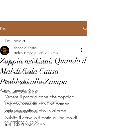
Post
Tutti i post
Leondoro Kennel
Tutti i post
15 feb
Tempo di lettura: 3 min
Zoppia nei Cani: Quando il
Golden Retriever Americano
Mal di Gola Causa
Jack Russell Terrier
Problemi alla Zampa
Cuccioli golden retriever
Aggiornamento:
6 apr
Puppies Experience
Vedere il proprio cane che zoppica 
Cosa acquistare per un cucciolo
improvvisamente con una zampa 
anteriore mette subito in allarme. 
addestramento cani
Subito il cervello ti porta all'incubo di 
educazione cuccioli
tutti: DISPLASIAAAAA. 