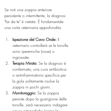
Se noti una zoppia anteriore 
persistente o intermittente, la diagnosi 
"fai da te" è vietata. È fondamentale 
una visita veterinaria approfondita.
Ispezione del Cavo Orale:
 Il 
veterinario controllerà se le tonsille 
sono iperemiche (rosse) o 
ingrossate.
Terapia Mirata:
 Se la diagnosi è 
confermata, una cura antibiotica 
o antinfiammatoria specifica per 
la gola solitamente risolve la 
zoppia in pochi giorni.
Monitoraggio:
 Se la zoppia 
persiste dopo la guarigione delle 
tonsille, sarà necessario indagare 
cause ortopediche (come la 