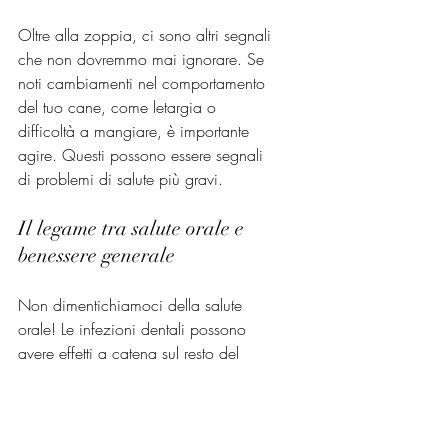
Oltre alla zoppia, ci sono altri segnali 
che non dovremmo mai ignorare. Se 
noti cambiamenti nel comportamento 
del tuo cane, come letargia o 
difficoltà a mangiare, è importante 
agire. Questi possono essere segnali 
di problemi di salute più gravi.
Il legame tra salute orale e 
benessere generale
Non dimentichiamoci della salute 
orale! Le infezioni dentali possono 
avere effetti a catena sul resto del 
corpo, inclusi i problemi articolari. 
Quindi, spazzola i denti del tuo cane 
regolarmente e fai controlli dentali dal 