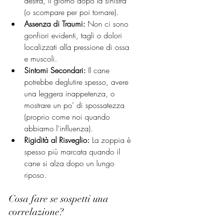
destra, il giorno dopo la sinistra 
(o scompare per poi tornare).
Assenza di Traumi:
 Non ci sono 
gonfiori evidenti, tagli o dolori 
localizzati alla pressione di ossa 
e muscoli.
Sintomi Secondari:
 Il cane 
potrebbe deglutire spesso, avere 
una leggera inappetenza, o 
mostrare un po' di spossatezza 
(proprio come noi quando 
abbiamo l'influenza).
Rigidità al Risveglio:
 La zoppia è 
spesso più marcata quando il 
cane si alza dopo un lungo 
riposo.
Cosa fare se sospetti una 
correlazione?