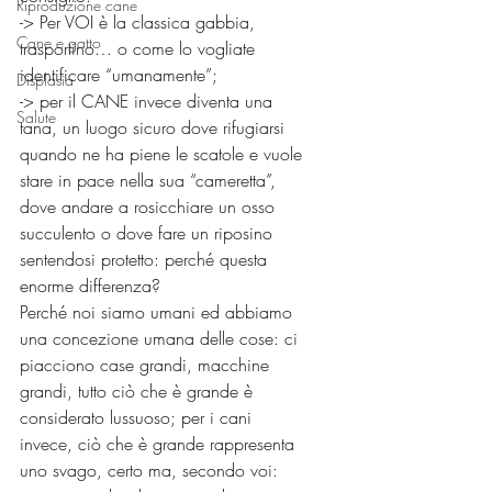
Riproduzione cane
-> Per VOI è la classica gabbia, 
Cane e gatto
trasportino… o come lo vogliate 
identificare “umanamente”;
Displasia
-> per il CANE invece diventa una 
Salute
tana, un luogo sicuro dove rifugiarsi 
quando ne ha piene le scatole e vuole 
stare in pace nella sua “cameretta”, 
dove andare a rosicchiare un osso 
succulento o dove fare un riposino 
sentendosi protetto: perché questa 
enorme differenza?
Perché noi siamo umani ed abbiamo 
una concezione umana delle cose: ci 
piacciono case grandi, macchine 
grandi, tutto ciò che è grande è 
considerato lussuoso; per i cani 
invece, ciò che è grande rappresenta 
uno svago, certo ma, secondo voi: 