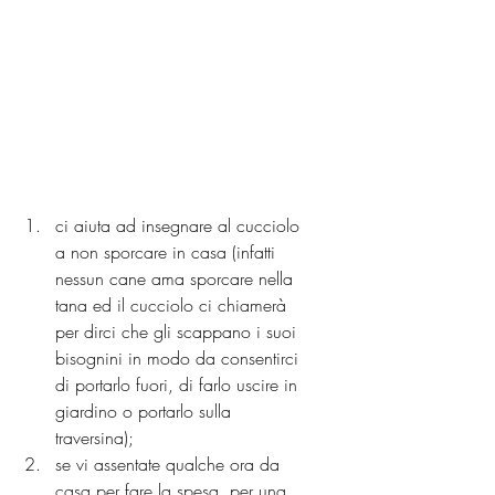
ci aiuta ad insegnare al cucciolo 
a non sporcare in casa (infatti 
nessun cane ama sporcare nella 
tana ed il cucciolo ci chiamerà 
per dirci che gli scappano i suoi 
bisognini in modo da consentirci 
di portarlo fuori, di farlo uscire in 
giardino o portarlo sulla 
traversina);
se vi assentate qualche ora da 
casa per fare la spesa, per una 