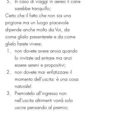
In caso di viaggi in aereo il cane 
sarebbe tranquillo;
Certo che il fatto che non sia una 
prigione ma un luogo piacevole 
dipende anche molto da Voi, da 
come glielo presenterete e da come 
glielo farete vivere:
non dovete avere ansia quando 
lo invitate ad entrare ma anzi 
essere sereni e propositivi;
non dovete mai enfatizzare il 
momento dell’uscita: è una cosa 
naturale!
Premiatelo all’ingresso non 
nell’uscita altrimenti vorrà solo 
uscire pensando al premio;
non deve MAI essere un luogo 
dove rinchiudete il cane per 
punirlo;