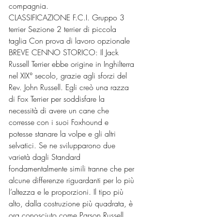
compagnia.
CLASSIFICAZIONE F.C.I. Gruppo 3 
terrier Sezione 2 terrier di piccola 
taglia Con prova di lavoro opzionale
BREVE CENNO STORICO: Il Jack 
Russell Terrier ebbe origine in Inghilterra 
nel XIX° secolo, grazie agli sforzi del 
Rev. John Russell. Egli creò una razza 
di Fox Terrier per soddisfare la 
necessità di avere un cane che 
corresse con i suoi Foxhound e 
potesse stanare la volpe e gli altri 
selvatici. Se ne svilupparono due 
varietà dagli Standard 
fondamentalmente simili tranne che per 
alcune differenze riguardanti per lo più 
l’altezza e le proporzioni. Il tipo più 
alto, dalla costruzione più quadrata, è 
ora conosciuto come Parson Russell 