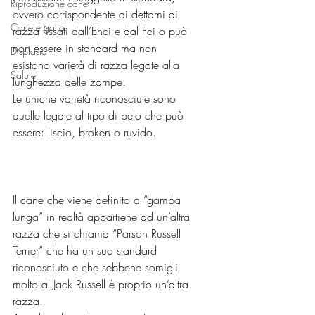
Riproduzione cane
ovvero corrispondente ai dettami di 
Cane e gatto
razza fissati dall’Enci e dal Fci o può 
non essere in standard ma non 
Displasia
esistono varietà di razza legate alla 
Salute
lunghezza delle zampe.
Le uniche varietà riconosciute sono 
quelle legate al tipo di pelo che può 
essere: liscio, broken o ruvido.
Il cane che viene definito a “gamba 
lunga” in realtà appartiene ad un’altra 
razza che si chiama “Parson Russell 
Terrier” che ha un suo standard 
riconosciuto e che sebbene somigli 
molto al Jack Russell è proprio un’altra 
razza.