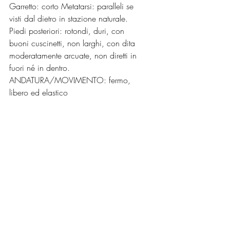
Garretto: corto Metatarsi: paralleli se 
visti dal dietro in stazione naturale.
Piedi posteriori: rotondi, duri, con 
buoni cuscinetti, non larghi, con dita 
moderatamente arcuate, non diretti in 
fuori né in dentro.
ANDATURA/MOVIMENTO: fermo, 
libero ed elastico 
MANTELLO
PELO può essere liscio, spezzato o 
ruvido. Deve essere impermeabile. I 
mantelli non devono essere manipolati 
(stripping profondo) per apparire lisci 
o spezzati.
COLORE: il bianco deve 
predominare, con macchie nere e/o 
color fuoco. Le macchie color fuoco 
possono variare dal fulvo più chiaro al 
più intenso (castagno).