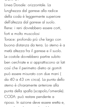
Linea Dorsale: orizzontale. La 
lunghezza dal garrese alla radice 
della coda è leggermente superiore 
dell’altezza dal garrese al suolo.
Rene: i reni dovrebbero essere corti, 
forti e molto muscolosi
Torace: profondo più che largo con 
buona distanza da terra. Lo sterno è a 
metà altezza fra il garrese e il suolo. 
Le costole dovrebbero partire subito 
ben cerchiate e si appiattiscono ai lati 
così che il perimetro dietro ai gomiti 
può essere misurato con due mani ( 
da 40 a 43 cm circa). La punta dello 
sterno è chiaramente anteriore alla 
punta della spalla (scapolo/omerale).
CODA: può restare pendente a 
riposo. In azione deve essere eretta e, 