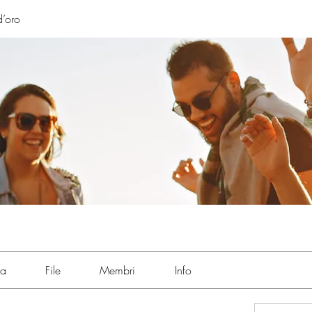
’oro
ia
File
Membri
Info