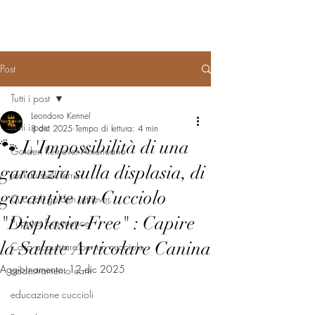
Post
Tutti i post
Leondoro Kennel
Tutti i post
8 dic 2025
Tempo di lettura: 4 min
🐾 L'Impossibilità di una
Golden Retriever Americano
garanzia sulla displasia, di
Jack Russell Terrier
garantire un Cucciolo
Cuccioli golden retriever
"Displasia-Free" : Capire
Puppies Experience
la Salute Articolare Canina
Cosa acquistare per un cucciolo
Aggiornamento:
12 dic 2025
addestramento cani
educazione cuccioli