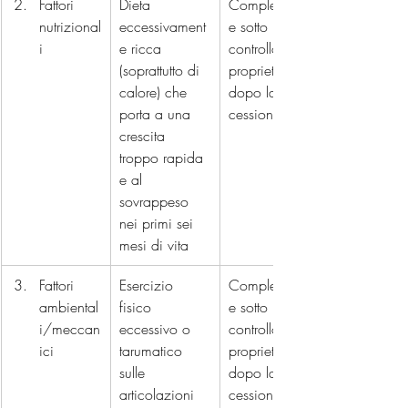
Fattori 
Dieta 
Completament
nutrizional
eccessivament
e sotto il 
i
e ricca 
controllo del 
(soprattutto di 
proprietario 
calore) che 
dopo la 
porta a una 
cessione.
crescita 
troppo rapida 
e al 
sovrappeso 
nei primi sei 
mesi di vita
Fattori 
Esercizio 
Completament
ambiental
fisico 
e sotto il 
i/meccan
eccessivo o 
controllo del 
ici
tarumatico  
proprietario 
sulle 
dopo la 
articolazioni 
cessione..