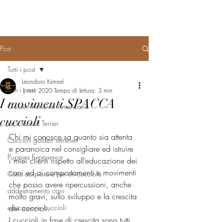
Post
Tutti i post
Leondoro Kennel
Tutti i post
1 nov 2020
Tempo di lettura: 3 min
I movimenti SPACCA
Golden Retriever Americano
cuccioli
Jack Russell Terrier
Chi mi conosce sa quanto sia attenta 
Cuccioli golden retriever
e paranoica nel consigliare ed istruire 
Puppies Experience
i miei clienti rispetto all’educazione dei 
cani ed ai comportamenti e movimenti 
Cosa acquistare per un cucciolo
che posso avere ripercussioni, anche 
addestramento cani
molto gravi, sullo sviluppo e la crescita 
educazione cuccioli
dei cuccioli.
I cuccioli in fase di crescita sono tutti 