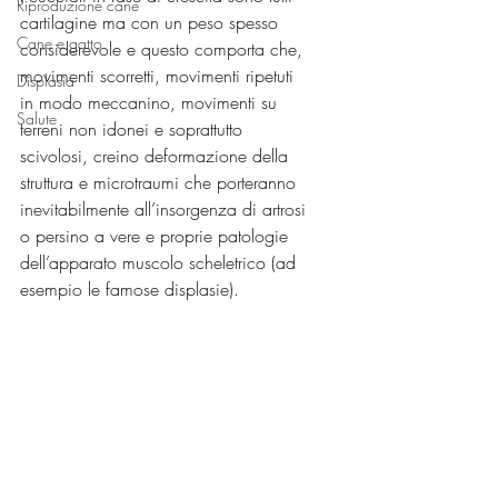
Riproduzione cane
cartilagine ma con un peso spesso 
Cane e gatto
considerevole e questo comporta che, 
movimenti scorretti, movimenti ripetuti 
Displasia
in modo meccanino, movimenti su 
Salute
terreni non idonei e soprattutto 
scivolosi, creino deformazione della 
struttura e microtraumi che porteranno 
inevitabilmente all’insorgenza di artrosi 
o persino a vere e proprie patologie 
dell’apparato muscolo scheletrico (ad 
esempio le famose displasie).