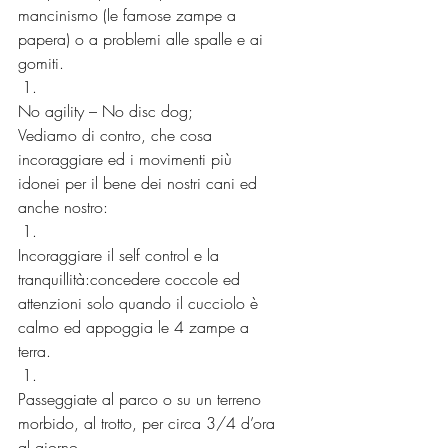
mancinismo (le famose zampe a 
papera) o a problemi alle spalle e ai 
gomiti.
No agility – No disc dog;
Vediamo di contro, che cosa 
incoraggiare ed i movimenti più 
idonei per il bene dei nostri cani ed 
anche nostro:
Incoraggiare il self control e la 
tranquillità:concedere coccole ed 
attenzioni solo quando il cucciolo è 
calmo ed appoggia le 4 zampe a 
terra.
Passeggiate al parco o su un terreno 
morbido, al trotto, per circa 3/4 d’ora 
al giorno.